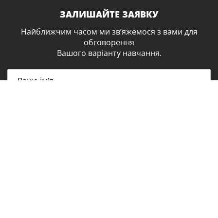
ЗАЛИШАЙТЕ ЗАЯВКУ
Найближчим часом ми зв’яжемося з вами для
обговорення
Вашого варіанту навчання.
*Відправляючи форму, Ви погоджуєтесь з умовами
політики конфіденційності та дозволяєте обробляти
Ваші персональні дані