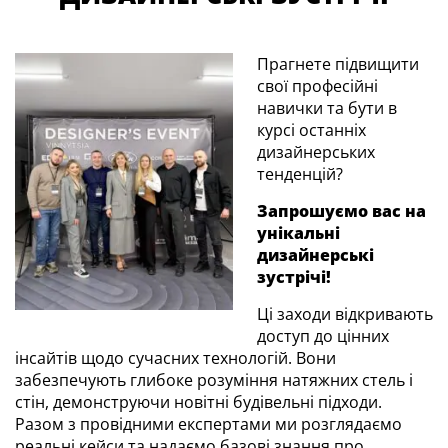
Прагнете підвищити
свої професійні
навички та бути в
курсі останніх
дизайнерських
тенденцій?
Запрошуємо вас на
унікальні
дизайнерські
зустрічі!
Ці заходи відкривають
доступ до цінних
інсайтів щодо сучасних технологій. Вони
забезпечують глибоке розуміння натяжних стель і
стін, демонструючи новітні будівельні підходи.
Разом з провідними експертами ми розглядаємо
реальні кейси та надаємо базові знання про