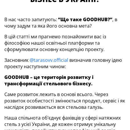
В нас часто запитують:
“Що таке GOODHUB?”
, в
чому задум та яка його основна мета?
В цій статті ми прагнемо познайомити вас із
філософією нашої освітньої платформи та
сформулювати основну концепцію проекту.
Засновник
@tarasovv.official
визначив головну ідею
проекту наступним чином:
GOODHUB – це територія розвитку і
трансформації стельового бізнесу.
Саме розвиток лежить в основі всього. Через
розвиток особистості змінюється продукт, сервіс і як
наслідок розвивається вся стельова галузь.
Наша спільнота об’єднує фахівців у сфері натяжних
стель з усієї України, де кожен отримує унікальну