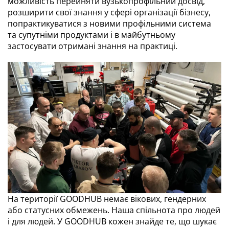
можливість перейняти вузькопрофільний досвід,
розширити свої знання у сфері організації бізнесу,
попрактикуватися з новими профільними система
та супутніми продуктами і в майбутньому
застосувати отримані знання на практиці.
На території GOODHUB немає вікових, гендерних
або статусних обмежень. Наша спільнота про людей
і для людей. У GOODHUB кожен знайде те, що шукає