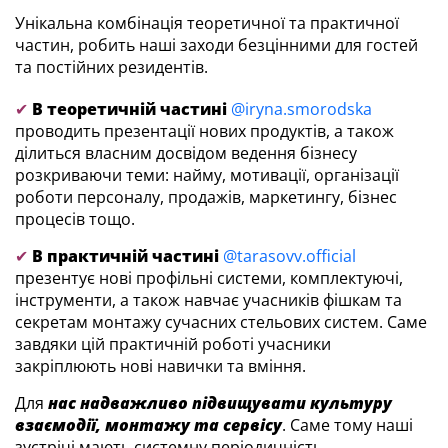
Унікальна комбінація теоретичної та практичної
частин, робить наші заходи безцінними для гостей
та постійних резидентів.
✔
В теоретичній частині
@iryna.smorodska
проводить презентації нових продуктів, а також
ділиться власним досвідом ведення бізнесу
розкриваючи теми: найму, мотивації, організації
роботи персоналу, продажів, маркетингу, бізнес
процесів тощо.
✔
В практичній частині
@tarasovv.official
презентує нові профільні системи, комплектуючі,
інструменти, а також навчає учасників фішкам та
секретам монтажу сучасних стельових систем. Саме
завдяки цій практичній роботі учасники
закріплюють нові навички та вміння.
Для
нас надважливо підвищувати культуру
взаємодії, монтажу та сервісу
. Саме тому наші
зустрічі мають системну періодичність.