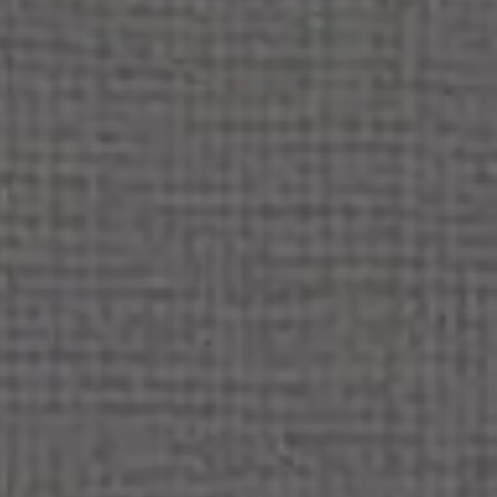
ВІННИЦЯ
ЗАПОРІЖЖЯ
РІВНЕ
ЖИТОМИР
ЛУЦЬК
ЧЕРКАСИ
ЛЬВІВ