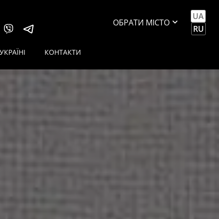
UA
ОБРАТИ МІСТО
RU
КИЇВ
УКРАЇНІ
КОНТАКТИ
GOODLUCK
КИЇВ SKILINE
ДНІПРО
SAHAR
ДНІПРО
GLORY
ОДЕСА
PULL&LIGHT
ОДЕСА TOP
POTOLOK
ПОЛТАВА