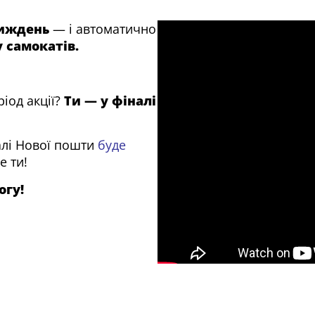
тиждень
— і автоматично
 самокатів.
іод акції?
Ти — у фіналі
алі Нової пошти
буде
е ти!
огу!
5.