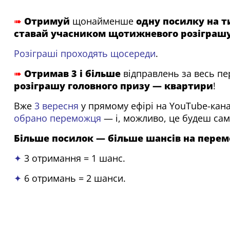
➠
Отримуй
щонайменше
одну посилку на 
ставай учасником щотижневого розіграшу
Розіграші проходять щосереди
.
➠
Отримав 3 і більше
відправлень за весь пер
розіграшу головного призу — квартири
!
Вже
3 вересня
у прямому ефірі на YouTube-кан
обрано переможця
— і, можливо, це будеш сам
Більше посилок — більше шансів на перем
✦
3 отримання = 1 шанс.
✦
6 отримань = 2 шанси.
✦
9 отримань = 3 шанси.
Максимальна кількість шансів на одну особу — 