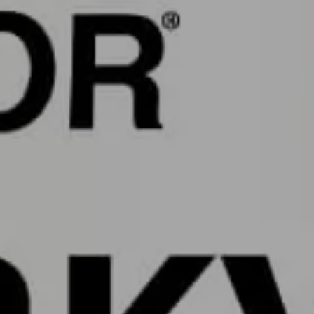
ВІННИЦЯ
ЗАПОРІЖЖЯ
РІВНЕ
ЖИТОМИР
ЛУЦЬК
ЧЕРКАСИ
ЛЬВІВ