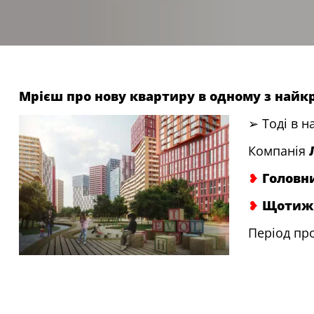
Мрієш про нову квартиру в одному з най
➢ Тоді в н
Компанія
❥
Головн
❥
Щотижня
Період про