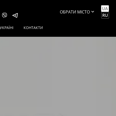
UA
ОБРАТИ МІСТО
RU
КИЇВ
УКРАЇНІ
КОНТАКТИ
GOODLUCK
КИЇВ SKILINE
ДНІПРО
SAHAR
ДНІПРО
GLORY
ОДЕСА
PULL&LIGHT
ОДЕСА TOP
POTOLOK
ПОЛТАВА